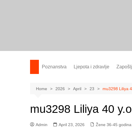
Skip
to
content
Poznanstva
Ljepota i zdravlje
Zapošl
Žene 25-35 godina
Žene 36-45 godina
Home
2026
April
23
mu3298 Liliya 4
Žene 46+
mu3298 Liliya 40 y.o
Admin
April 23, 2026
Žene 36-45 godina