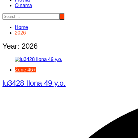
O nama
Home
2026
Year:
2026
Žene 46+
lu3428 Ilona 49 y.o.