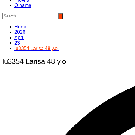
O nama
Home
2026
April
23
lu3354 Larisa 48 y.o.
lu3354 Larisa 48 y.o.