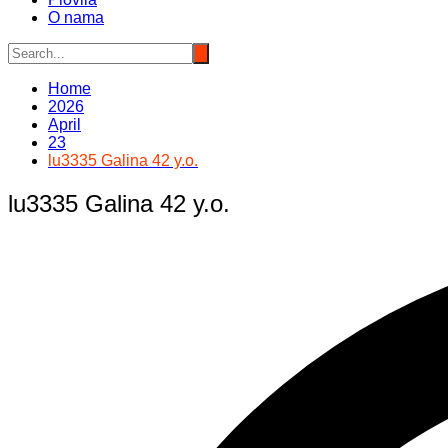
O nama
Home
2026
April
23
lu3335 Galina 42 y.o.
lu3335 Galina 42 y.o.