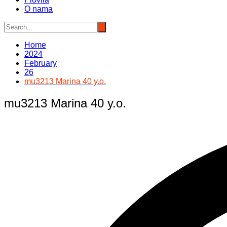
O nama
Home
2024
February
26
mu3213 Marina 40 y.o.
mu3213 Marina 40 y.o.