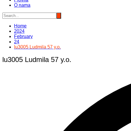
O nama
Home
2024
February
24
lu3005 Ludmila 57 y.o.
lu3005 Ludmila 57 y.o.