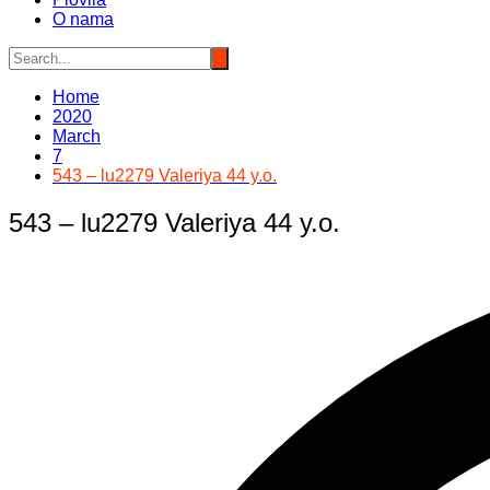
O nama
Home
2020
March
7
543 – lu2279 Valeriya 44 y.o.
543 – lu2279 Valeriya 44 y.o.