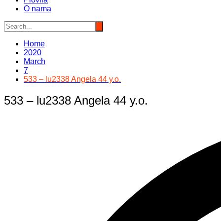
O nama
Home
2020
March
7
533 – lu2338 Angela 44 y.o.
533 – lu2338 Angela 44 y.o.