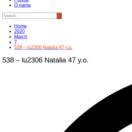
O nama
Home
2020
March
7
538 – lu2306 Natalia 47 y.o.
538 – lu2306 Natalia 47 y.o.