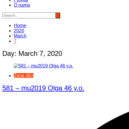
O nama
Home
2020
March
7
Day:
March 7, 2020
Žene 46+
581 – mu2019 Olga 46 y.o.