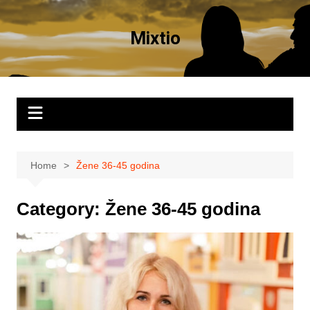
Skip
to
Mixtio
content
Home
Žene 36-45 godina
Category:
Žene 36-45 godina