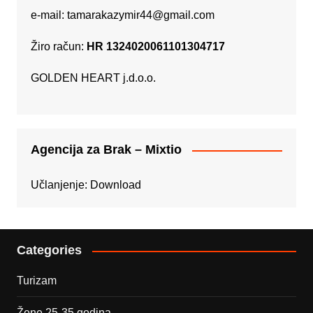
e-mail:
tamarakazymir44@gmail.com
Žiro račun:
HR 1324020061101304717
GOLDEN HEART j.d.o.o.
Agencija za Brak – Mixtio
Učlanjenje:
Download
Categories
Turizam
Žene 25-35 godina