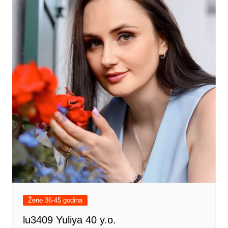
Žene 36-45 godina
lu3409 Yuliya 40 y.o.