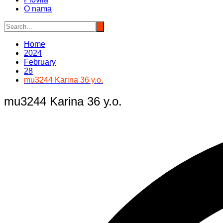
O nama
Home
2024
February
28
mu3244 Karina 36 y.o.
mu3244 Karina 36 y.o.