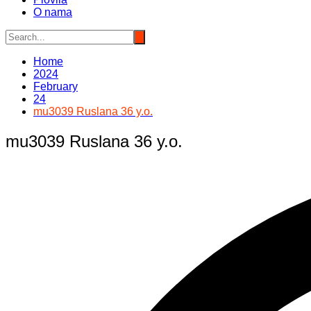
O nama
Home
2024
February
24
mu3039 Ruslana 36 y.o.
mu3039 Ruslana 36 y.o.