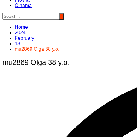
O nama
Home
2024
February
18
mu2869 Olga 38 y.o.
mu2869 Olga 38 y.o.