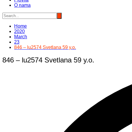
O nama
Home
2020
March
23
846 – lu2574 Svetlana 59 y.o.
846 – lu2574 Svetlana 59 y.o.