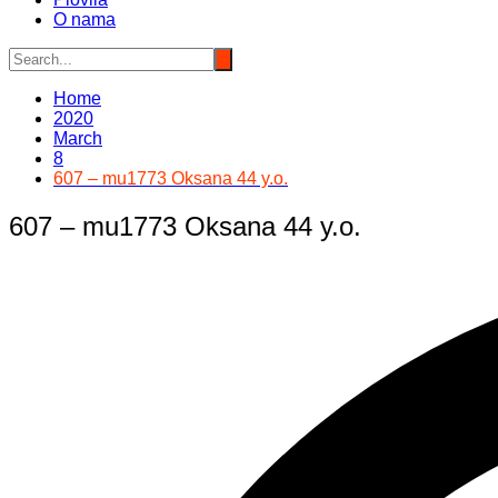
O nama
Home
2020
March
8
607 – mu1773 Oksana 44 y.o.
607 – mu1773 Oksana 44 y.o.