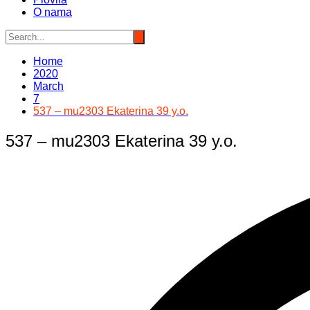
O nama
Home
2020
March
7
537 – mu2303 Ekaterina 39 y.o.
537 – mu2303 Ekaterina 39 y.o.