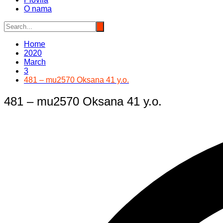
O nama
Home
2020
March
3
481 – mu2570 Oksana 41 y.o.
481 – mu2570 Oksana 41 y.o.