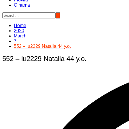
O nama
Home
2020
March
7
552 – lu2229 Natalia 44 y.o.
552 – lu2229 Natalia 44 y.o.