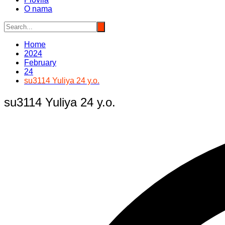
O nama
Home
2024
February
24
su3114 Yuliya 24 y.o.
su3114 Yuliya 24 y.o.