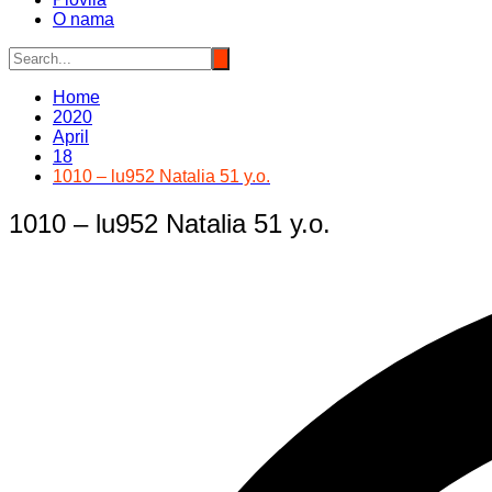
O nama
Home
2020
April
18
1010 – lu952 Natalia 51 y.o.
1010 – lu952 Natalia 51 y.o.