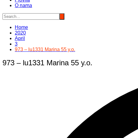
O nama
Home
2020
April
3
973 – lu1331 Marina 55 y.o.
973 – lu1331 Marina 55 y.o.