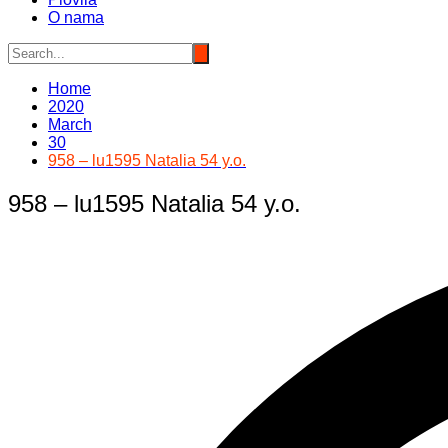
O nama
Home
2020
March
30
958 – lu1595 Natalia 54 y.o.
958 – lu1595 Natalia 54 y.o.