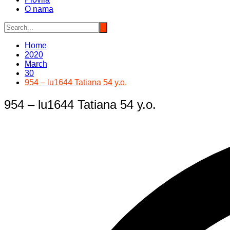
O nama
Home
2020
March
30
954 – lu1644 Tatiana 54 y.o.
954 – lu1644 Tatiana 54 y.o.