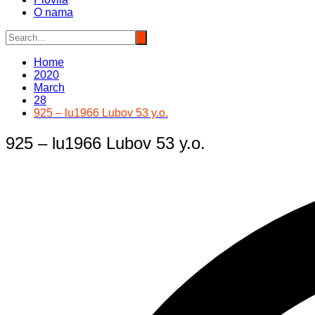
O nama
Home
2020
March
28
925 – lu1966 Lubov 53 y.o.
925 – lu1966 Lubov 53 y.o.