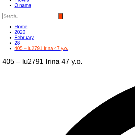
O nama
Home
2020
February
28
405 – lu2791 Irina 47 y.o.
405 – lu2791 Irina 47 y.o.