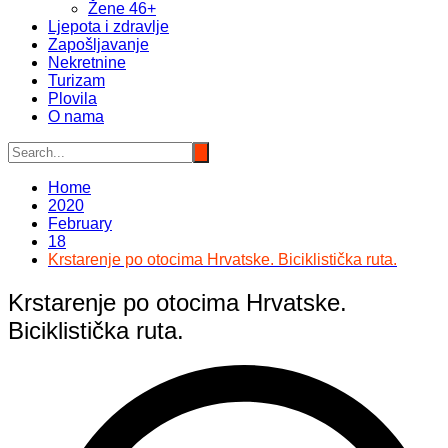
Žene 46+
Ljepota i zdravlje
Zapošljavanje
Nekretnine
Turizam
Plovila
O nama
Home
2020
February
18
Krstarenje po otocima Hrvatske. Biciklistička ruta.
Krstarenje po otocima Hrvatske.
Biciklistička ruta.