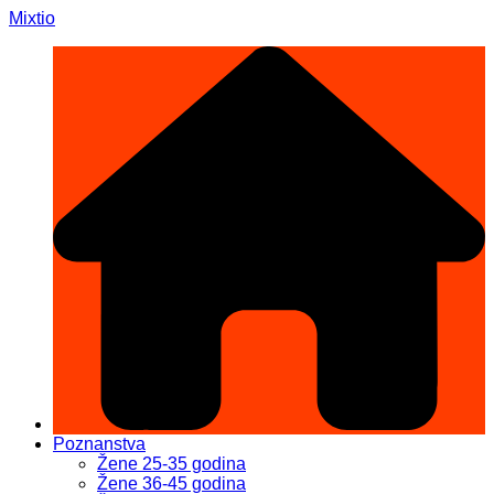
Skip
Mixtio
to
content
Poznanstva
Žene 25-35 godina
Žene 36-45 godina