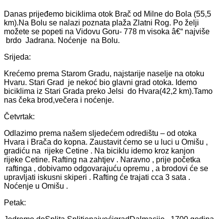
Danas prijeđemo biciklima otok Brač od Milne do Bola (55,5
km).Na Bolu se nalazi poznata plaža Zlatni Rog. Po želji
možete se popeti na Vidovu Goru- 778 m visoka â€“ najviše
brdo Jadrana. Noćenje na Bolu.
Srijeda:
Krećemo prema Starom Gradu, najstarije naselje na otoku
Hvaru. Stari Grad je nekoć bio glavni grad otoka. Idemo
biciklima iz Stari Grada preko Jelsi do Hvara(42,2 km).Tamo
nas čeka brod,večera i noćenje.
Četvrtak:
Odlazimo prema našem sljedećem odredištu – od otoka
Hvara i Brača do kopna. Zaustavit ćemo se u luci u Omišu ,
gradiću na rijeke Cetine . Na biciklu idemo kroz kanjon
rijeke Cetine. Rafting na zahtjev . Naravno , prije početka
raftinga , dobivamo odgovarajuću opremu , a brodovi će se
upravljati iskusni skiperi . Rafting će trajati cca 3 sata .
Noćenje u Omišu .
Petak: