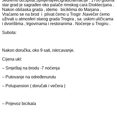
Jedremo doSplita.SplitjenajvećigradDalmacije . 1700 godina
star grad je sagrađen oko palače rimskog cara Dioklecijana .
Nakon obilaska grada , idemo biciklima do Marjana .
Vraćamo se na brod i plivat ćemo u Trogir .Navečer ćemo
uživati u atmosferi starog grada Trogira , sa uskim uličicama
i dvorištima , trgovinama i restoranima . Noćenje u Trogiru .
Subota:
Nakon doručka, oko 9 sati, iskrcavanje.
Cijena ukl:
– Smještaj na brodu -7 noćenja
– Putovanje na određenurutu
– Polupansion ( doručak i večera )
– Prijevoz bicikala