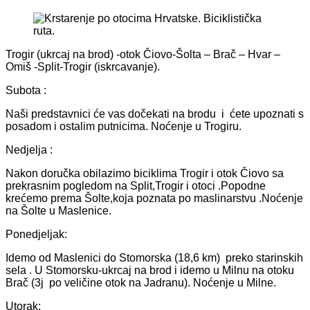
Trogir (ukrcaj na brod) -otok Čiovo-Šolta – Brač – Hvar –
Omiš -Split-Trogir (iskrcavanje).
Subota :
Naši predstavnici će vas dočekati na brodu i ćete upoznati s
posadom i ostalim putnicima. Noćenje u Trogiru.
Nedjelja :
Nakon doručka obilazimo biciklima Trogir i otok Čiovo sa
prekrasnim pogledom na Split,Trogir i otoci .Popodne
krećemo prema Šolte,koja poznata po maslinarstvu .Noćenje
na Šolte u Maslenice.
Ponedjeljak:
Idemo od Maslenici do Stomorska (18,6 km) preko starinskih
sela . U Stomorsku-ukrcaj na brod i idemo u Milnu na otoku
Brač (3j po veličine otok na Jadranu). Noćenje u Milne.
Utorak: