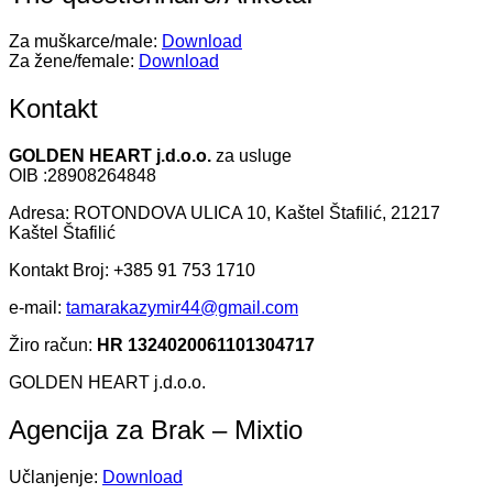
Za muškarce/male:
Download
Za žene/female:
Download
Kontakt
GOLDEN HEART j.d.o.o.
za usluge
OIB :28908264848
Adresa: ROTONDOVA ULICA 10, Kaštel Štafilić, 21217
Kaštel Štafilić
Kontakt Broj: +385 91 753 1710
e-mail:
tamarakazymir44@gmail.com
Žiro račun:
HR 1324020061101304717
GOLDEN HEART j.d.o.o.
Agencija za Brak – Mixtio
Učlanjenje:
Download