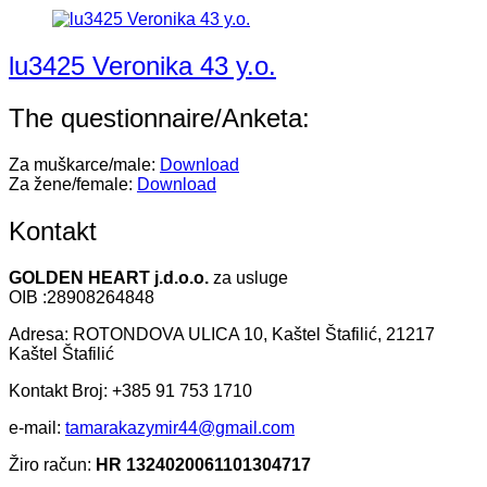
lu3425 Veronika 43 y.o.
The questionnaire/Anketa:
Za muškarce/male:
Download
Za žene/female:
Download
Kontakt
GOLDEN HEART j.d.o.o.
za usluge
OIB :28908264848
Adresa: ROTONDOVA ULICA 10, Kaštel Štafilić, 21217
Kaštel Štafilić
Kontakt Broj: +385 91 753 1710
e-mail:
tamarakazymir44@gmail.com
Žiro račun:
HR 1324020061101304717