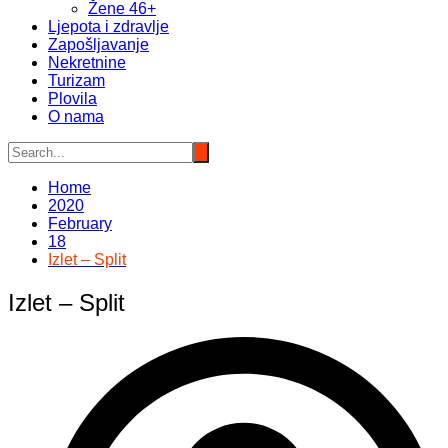
Žene 46+
Ljepota i zdravlje
Zapošljavanje
Nekretnine
Turizam
Plovila
O nama
Home
2020
February
18
Izlet – Split
Izlet – Split