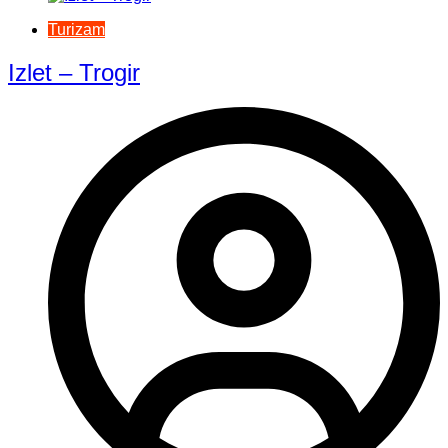
Turizam
Izlet – Trogir