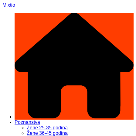
Skip
Mixtio
to
content
Poznanstva
Žene 25-35 godina
Žene 36-45 godina