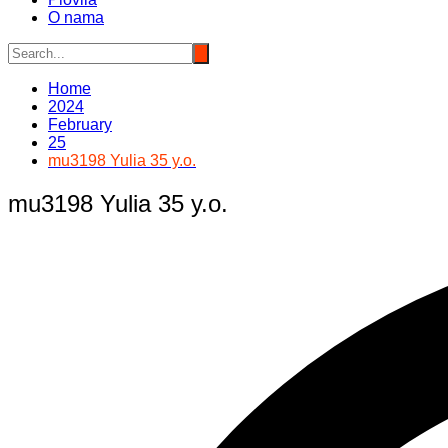
O nama
Home
2024
February
25
mu3198 Yulia 35 y.o.
mu3198 Yulia 35 y.o.