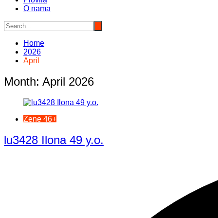
O nama
Home
2026
April
Month:
April 2026
Žene 46+
lu3428 Ilona 49 y.o.