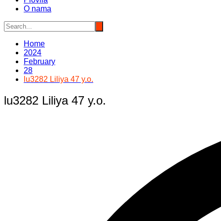
O nama
Home
2024
February
28
lu3282 Liliya 47 y.o.
lu3282 Liliya 47 y.o.