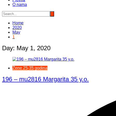
O nama
Home
2020
May
1
Day:
May 1, 2020
Žene 25-35 godina
196 – mu2816 Margarita 35 y.o.