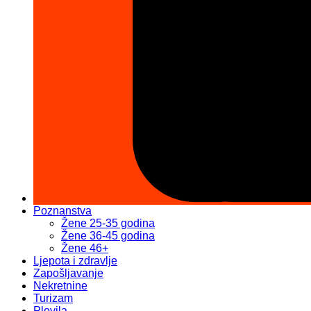
Poznanstva
Žene 25-35 godina
Žene 36-45 godina
Žene 46+
Ljepota i zdravlje
Zapošljavanje
Nekretnine
Turizam
Plovila