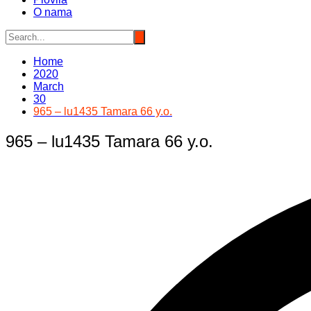
O nama
Home
2020
March
30
965 – lu1435 Tamara 66 y.o.
965 – lu1435 Tamara 66 y.o.