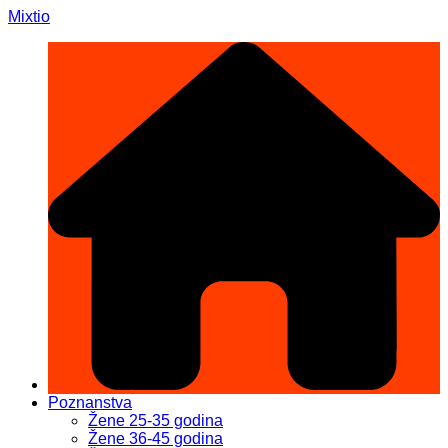
Skip
Mixtio
to
content
Poznanstva
Žene 25-35 godina
Žene 36-45 godina