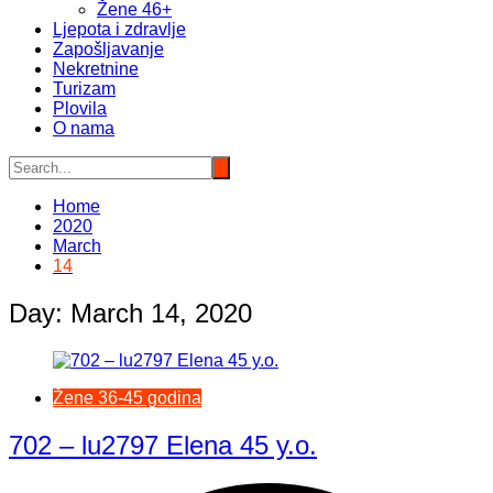
Žene 46+
Ljepota i zdravlje
Zapošljavanje
Nekretnine
Turizam
Plovila
O nama
Home
2020
March
14
Day:
March 14, 2020
Žene 36-45 godina
702 – lu2797 Elena 45 y.o.