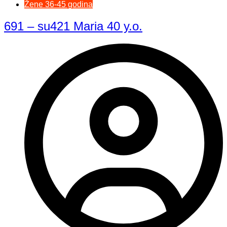
Žene 36-45 godina
691 – su421 Maria 40 y.o.