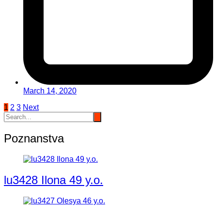
March 14, 2020
Posts
1
2
3
Next
pagination
Poznanstva
lu3428 Ilona 49 y.o.