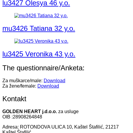
lu3427 Olesya 46 y.o.
mu3426 Tatiana 32 y.o.
lu3425 Veronika 43 y.o.
The questionnaire/Anketa:
Za muškarce/male:
Download
Za žene/female:
Download
Kontakt
GOLDEN HEART j.d.o.o.
za usluge
OIB :28908264848
Adresa: ROTONDOVA ULICA 10, Kaštel Štafilić, 21217
Kaštel Štafilić