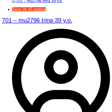
Žene 36-45 godina
701 – mu2796 Irina 39 y.o.