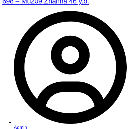
698 – Mu209 Zhanna 46 y.o.
Admin