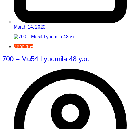
March 14, 2020
Žene 46+
700 – Mu54 Lyudmila 48 y.o.