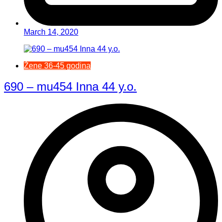
March 14, 2020
Žene 36-45 godina
690 – mu454 Inna 44 y.o.